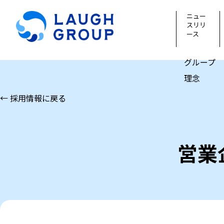
ニュー
スリリ
ース
グループ
理念
← 採用情報に戻る
営業